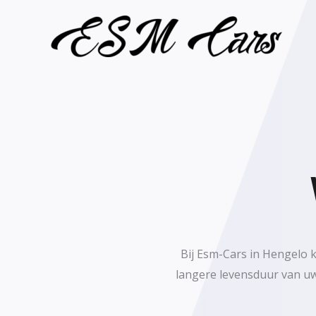
Ga
naar
de
inhoud
Bij Esm-Cars in Hengelo 
langere levensduur van uw